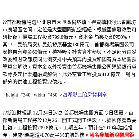
??首都新機場選址北京市大興區榆垡鎮、禮賢鎮和河北省廊坊
市廣陽區之間，定位是大型國際航空樞紐，根據國傢發改委可
研批復，機場工程投資799.8億元，資本金占總投資的50%，
其中，民航局安排民航發展基金180億元，首都機場集團公司
安排自有資金60億元，積極吸引社會資本參與，不足部分由發
改委和財政部按同比例安排中央預算內投資和國有資本經營預
算資金解決，資本金以外投資由首都機場集團公司通過銀行貸
款等多元化渠道融資解決。此外空管工程投資41.6億元，場內
部分的供油工程投資22億元。
" height="340" width="450">
四湖鄉二胎房貸利率
??新浪財經訊 12月24日消息 首都機場集團方面今日透露，首
都新機場工程將於12月26日開正式開工建設。根據國傢發改委
批復，工程投資799.8億元，工期五年，預計在2019年建成投
產，建成4條跑道和70萬平米的航站樓。
報名參加新浪樂居鉅