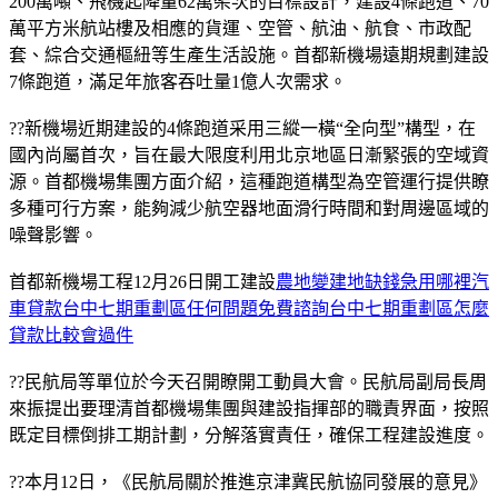
200萬噸、飛機起降量62萬架次的目標設計，建設4條跑道、70
萬平方米航站樓及相應的貨運、空管、航油、航食、市政配
套、綜合交通樞紐等生產生活設施。首都新機場遠期規劃建設
7條跑道，滿足年旅客吞吐量1億人次需求。
??新機場近期建設的4條跑道采用三縱一橫“全向型”構型，在
國內尚屬首次，旨在最大限度利用北京地區日漸緊張的空域資
源。首都機場集團方面介紹，這種跑道構型為空管運行提供瞭
多種可行方案，能夠減少航空器地面滑行時間和對周邊區域的
噪聲影響。
首都新機場工程12月26日開工建設
農地變建地缺錢急用哪裡汽
車貸款台中七期重劃區任何問題免費諮詢台中七期重劃區怎麼
貸款比較會過件
??民航局等單位於今天召開瞭開工動員大會。民航局副局長周
來振提出要理清首都機場集團與建設指揮部的職責界面，按照
既定目標倒排工期計劃，分解落實責任，確保工程建設進度。
??本月12日，《民航局關於推進京津冀民航協同發展的意見》