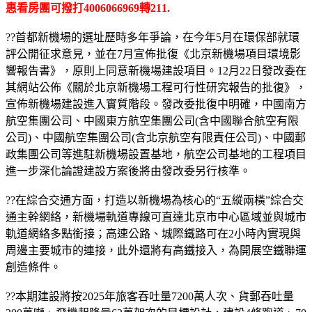
惠看房團可撥打4006066969轉211.
??首都新機場的選址歷時多年爭論，在今年5月在環保部就環
評公開征求意見，並在7月宣佈批復《北京新機場項目環境影
響報告書》，原則上同意新機場建設項目。12月22日發改委在
其網站公佈《關於北京新機場工程可行性研究報告的批復》，
宣佈新機場建設進入實質階段。發改委批復中明確，中國南方
航空集團公司、中國東方航空集團公司(含中國聯合航空有限
公司)、中國航空集團公司(含北京航空有限責任公司)、中國郵
政集團公司等進駐新機場設置基地，航空公司基地的工程項目
進一步深化論證建設方案後將由發改委另行核準。
??在綜合交通方面，打造以新機場為核心的“五縱兩橫”綜合交
通主幹網絡，新機場軌道專線可直達北京市中心區域並與城市
軌道網絡多點銜接；高速公路、城際鐵路可在2小時內實現與
周邊主要城市的連接，此外還將有高鐵接入，為開展空鐵聯運
創造條件。
??本期建設將按2025年旅客吞吐量7200萬人次、貨郵吞吐量