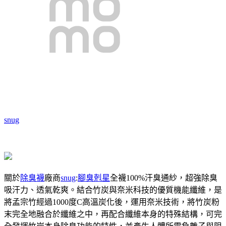
snug
關於
除臭襪
廠商
snug
:
腳臭剋星
全襪100%汗臭通紗，超強除臭
吸汗力、透氣乾爽。結合竹炭與奈米科技的優質機能纖維，是
將孟宗竹經過1000度C高溫炭化後，運用奈米技術，將竹炭粉
末完全地融合於纖維之中，再配合纖維本身的特殊結構，可完