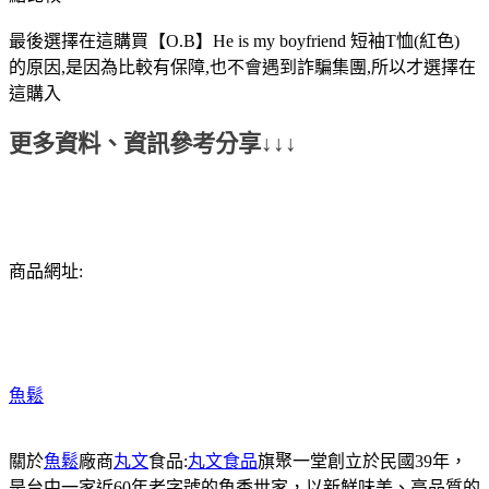
最後選擇在這購買【O.B】He is my boyfriend 短袖T恤(紅色)
的原因,是因為比較有保障,也不會遇到詐騙集團,所以才選擇在
這購入
更多資料、資訊參考分享↓↓↓
商品網址:
魚鬆
關於
魚鬆
廠商
丸文
食品:
丸文食品
旗聚一堂創立於民國39年，
是台中一家近60年老字號的魚香世家，以新鮮味美、高品質的