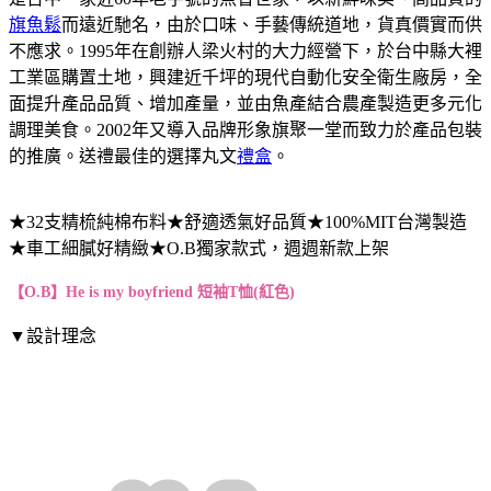
旗魚鬆
而遠近馳名，由於口味、手藝傳統道地，貨真價實而供
不應求。1995年在創辦人梁火村的大力經營下，於台中縣大裡
工業區購置土地，興建近千坪的現代自動化安全衛生廠房，全
面提升產品品質、增加產量，並由魚產結合農產製造更多元化
調理美食。2002年又導入品牌形象旗聚一堂而致力於產品包裝
的推廣。送禮最佳的選擇丸文
禮盒
。
★32支精梳純棉布料★舒適透氣好品質★100%MIT台灣製造
★車工細膩好精緻★O.B獨家款式，週週新款上架
【O.B】He is my boyfriend 短袖T恤(紅色)
▼設計理念