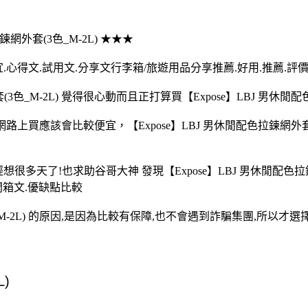
拉鍊網外套(3色_M-2L) ★★★
最便宜.心得文.試用文.分享文行李箱/旅遊用品分享推薦.好用.推薦.評
色_M-2L) 覺得很心動而且正打算買【Expose】LBJ 男休閒配色
) 在網路上買應該會比較便宜，【Expose】LBJ 男休閒配色拉鍊
)已經想很多天了!也求助谷哥大神 發現【Expose】LBJ 男休閒配
開箱文.優缺點比較
_M-2L) 的原因,是因為比較有保障,也不會遇到詐騙集團,所以才