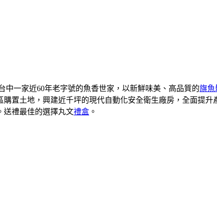
是台中一家近60年老字號的魚香世家，以新鮮味美、高品質的
旗魚
業區購置土地，興建近千坪的現代自動化安全衛生廠房，全面提
廣。送禮最佳的選擇丸文
禮盒
。