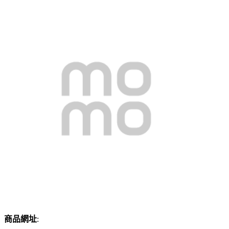
商品網址
: