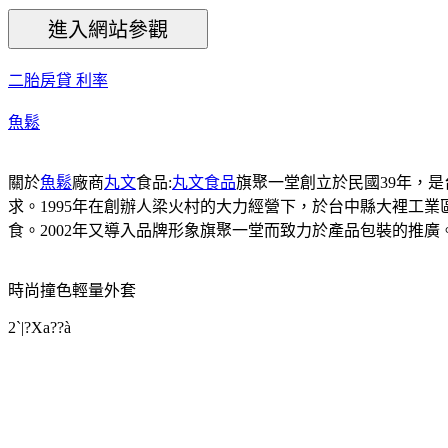
二胎房貸 利率
魚鬆
關於
魚鬆
廠商
丸文
食品:
丸文食品
旗聚一堂創立於民國39年，
求。1995年在創辦人梁火村的大力經營下，於台中縣大裡工
食。2002年又導入品牌形象旗聚一堂而致力於產品包裝的推
時尚撞色輕量外套
2`|?Xa??à