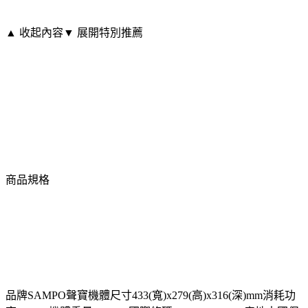
▲ 收起內容
▼ 展開特別推薦
商品規格
品牌SAMPO聲寶機體尺寸433(寬)x279(高)x316(深)mm消耗功