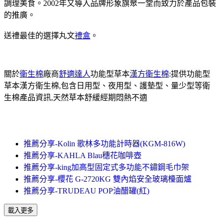
調理美食。2002年又導入品牌形象旗聚一堂而致力於產品包裝
的推廣。
送禮最佳的選擇丸文
禮盒
。
關於
衛生棉
廠商
舒適達人
功能型草本
漢方衛生棉
:提供功能型
草本漢方衛生棉,包含日用型、夜用型、護墊型、量少型等衛
生棉產品資訊,天然草本舒緩經期悶熱不適
推薦分享-Kolin 歌林多功能計時器(KGM-816W)
推薦分享-KAHLA Blau穗花咖啡壺
推薦分享-king加高型固定式多功能不鏽鋼毛巾架
推薦分享-櫻花 G-2720KG 雙內焰安全玻璃檯面爐
推薦分享-TRUDEAU POP油醋罐(紅)
載入更多