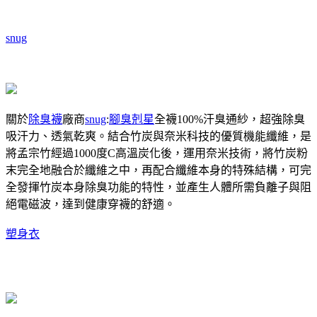
snug
關於
除臭襪
廠商
snug
:
腳臭剋星
全襪100%汗臭通紗，超強除臭
吸汗力、透氣乾爽。結合竹炭與奈米科技的優質機能纖維，是
將孟宗竹經過1000度C高溫炭化後，運用奈米技術，將竹炭粉
末完全地融合於纖維之中，再配合纖維本身的特殊結構，可完
全發揮竹炭本身除臭功能的特性，並產生人體所需負離子與阻
絕電磁波，達到健康穿襪的舒適。
塑身衣