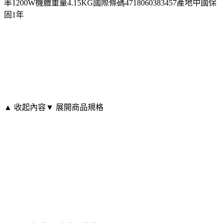
率1200W機體重量4.15KG國際條碼4718060383457產地中國保
固1年
▲ 收起內容
▼ 展開商品規格