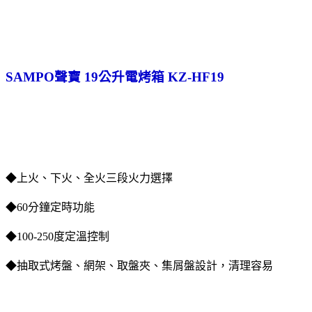
SAMPO聲寶 19公升電烤箱 KZ-HF19
◆上火、下火、全火三段火力選擇
◆60分鐘定時功能
◆100-250度定溫控制
◆抽取式烤盤、網架、取盤夾、集屑盤設計，清理容易