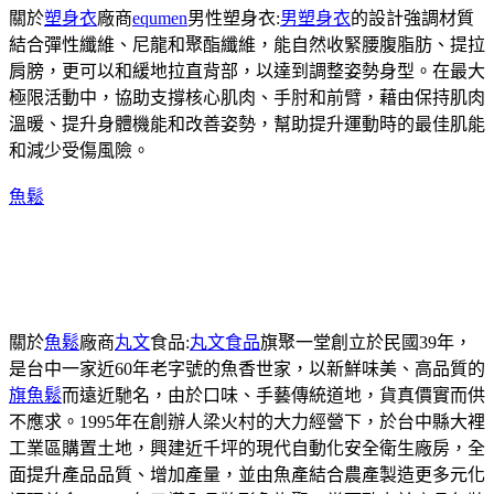
關於
塑身衣
廠商
equmen
男性塑身衣:
男塑身衣
的設計強調材質
結合彈性纖維、尼龍和聚酯纖維，能自然收緊腰腹脂肪、提拉
肩膀，更可以和緩地拉直背部，以達到調整姿勢身型。在最大
極限活動中，協助支撐核心肌肉、手肘和前臂，藉由保持肌肉
溫暖、提升身體機能和改善姿勢，幫助提升運動時的最佳肌能
和減少受傷風險。
魚鬆
關於
魚鬆
廠商
丸文
食品:
丸文食品
旗聚一堂創立於民國39年，
是台中一家近60年老字號的魚香世家，以新鮮味美、高品質的
旗魚鬆
而遠近馳名，由於口味、手藝傳統道地，貨真價實而供
不應求。1995年在創辦人梁火村的大力經營下，於台中縣大裡
工業區購置土地，興建近千坪的現代自動化安全衛生廠房，全
面提升產品品質、增加產量，並由魚產結合農產製造更多元化