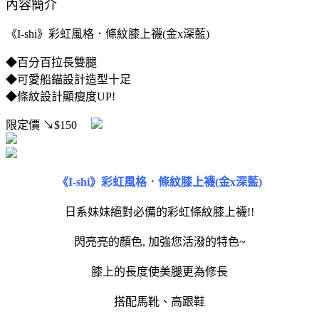
內容簡介
《I-shi》彩虹風格．條紋膝上襪(金x深藍)
◆百分百拉長雙腿
◆可愛船錨設計造型十足
◆條紋設計顯瘦度UP!
限定價
↘$150
《I-shi》彩虹風格．條紋膝上襪(金x深藍)
日系妹妹絕對必備的彩虹條紋膝上襪!!
閃亮亮的顏色, 加強您活潑的特色~
膝上的長度使美腿更為修長
搭配馬靴、高跟鞋