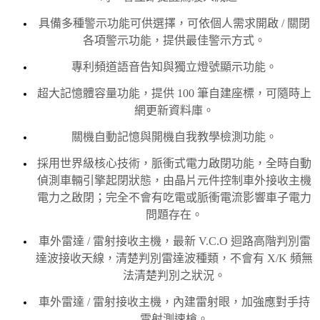
具備多種警示功能可供選擇，可依個人需求開啟 / 關閉
各項警示功能，提供最佳警示方式。
專利頻道語音告知與獨立燈號顯示功能。
超大記憶體容量功能，提供 100 筆自建座標，可隨時上
網更新資料庫。
關機自動記憶與開機自我教學檢測功能。
採用世界級核心技術，脈衝式電力啟閉功能，全時自動
偵測車輛引擎起閉狀態，由晶片元件控制車外接收主機
電力之啟閉；完全不會有吃電或脈衝電流影響車子電力
問題存在。
車外雷達 / 雷射接收主機，最新 V.C.O 迴路高階判別雷
達波接收天線，清楚判別雷達波種類，不會有 X/K 頻無
法清楚判別之狀況。
車外雷達 / 雷射接收主機，內建雷射眼，加強應對手持
雷射測速槍。