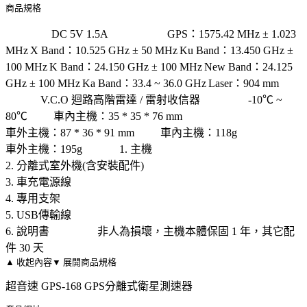
商品規格
電源電壓
DC 5V 1.5A
受信周波數
GPS：1575.42 MHz ± 1.023
MHz
X Band：10.525 GHz ± 50 MHz
Ku Band：13.450 GHz ±
100 MHz
K Band：24.150 GHz ± 100 MHz
New Band：24.125
GHz ± 100 MHz
Ka Band：33.4 ~ 36.0 GHz
Laser：904 mm
受
信方式
V.C.O 迴路高階雷達 / 雷射收信器
工作溫度
-10℃ ~
80℃
尺寸
車內主機：35 * 35 * 76 mm
車外主機：87 * 36 * 91 mm
重量
車內主機：118g
車外主機：195g
內容物
1. 主機
2. 分離式室外機(含安裝配件)
3. 車充電源線
4. 專用支架
5. USB傳輸線
6. 說明書
保固說明
非人為損壞，主機本體保固 1 年，其它配
件 30 天
▲ 收起內容
▼ 展開商品規格
超音速 GPS-168 GPS分離式衛星測速器