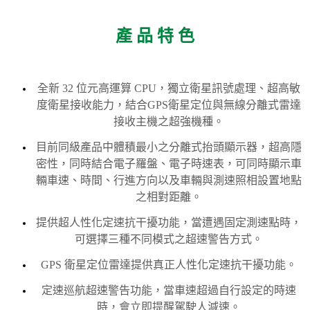
產 品 特 色
全新 32 位元高運算 CPU，獨立衛星訊號處理、超高敏
度衛星接收能力，結合GPS衛星定位與無線分離式雷達
接收主機之超強機種。
目前同級產品中體積最小之分離式抬頭顯示器，超高隱
密性，同時結合電子羅盤、電子時速表，可同時顯示車
輛車速、時間、行進方向以及車輛與測速照相設置地點
之相對距離。
提供超人性化定速抗干擾功能，當遭遇固定測速點時，
可選擇三種不同模式之超速警告方式。
GPS 衛星定位雷達提供真正人性化定速抗干擾功能。
定速巡航超速警告功能，當車速超過自行設定的時速
時，會立即提醒駕駛人減速。