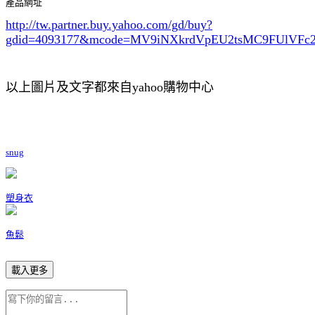
產品網址
http://tw.partner.buy.yahoo.com/gd/buy?
gdid=4093177
&mcode=MV9iNXkrdVpEU2tsMC9FUlVF
以上圖片及文字都來自yahoo購物中心
snug
塑身衣
魚鬆
載入更多