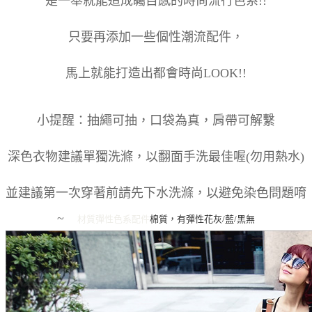
是一舉就能造成矚目感的時尚流行色系!!
只要再添加一些個性潮流配件，
馬上就能打造出都會時尚LOOK!!
小提醒：抽繩可抽，口袋為真，肩帶可解繫
深色衣物建議單獨洗滌，以翻面手洗最佳喔(勿用熱水)
並建議第一次穿著前請先下水洗滌，以避免染色問題唷
~
材質彈性
色系
配件
棉質，有彈性
花灰/藍/黑
無