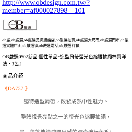
http://www.obdesign.com.tw/?
member=af000027898__101
ob嚴,ob嚴選,ob嚴選品牌旗艦店,ob嚴選拍賣,ob嚴選大尺碼,ob嚴選門市,ob嚴
選實體店面,ob嚴選褲,ob嚴選電話,ob嚴選 評價
OB嚴選0502新品 個性單品~造型肩帶螢光色縮腰抽繩棉質洋
裝‧3色』
商品介绍
《DA737-》
獨特造型肩帶，散發成熟中性魅力。
整體視覺亮點之一的螢光色縮腰抽繩，