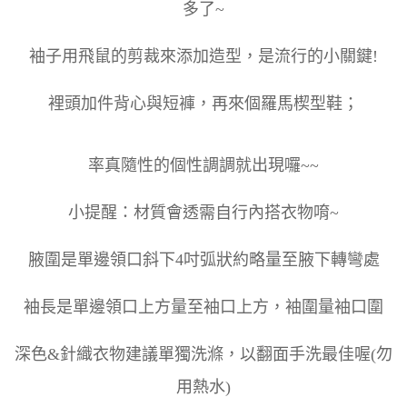
多了~
袖子用飛鼠的剪裁來添加造型，是流行的小關鍵!
裡頭加件背心與短褲，再來個羅馬楔型鞋；
率真隨性的個性調調就出現囉~~
小提醒：材質會透需自行內搭衣物唷~
腋圍是單邊領口斜下4吋弧狀約略量至腋下轉彎處
袖長是單邊領口上方量至袖口上方，袖圍量袖口圍
深色&針織衣物建議單獨洗滌，以翻面手洗最佳喔(勿
用熱水)