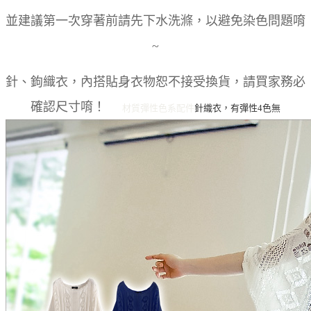
並建議第一次穿著前請先下水洗滌，以避免染色問題唷
~
針、鉤織衣，內搭貼身衣物恕不接受換貨，請買家務必
確認尺寸唷！
材質彈性
色系
配件
針織衣，有彈性
4色
無