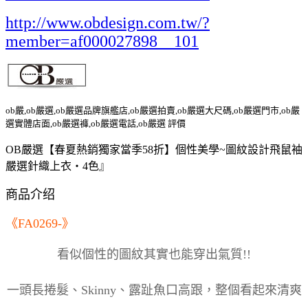
http://www.obdesign.com.tw/?
member=af000027898__101
ob嚴,ob嚴選,ob嚴選品牌旗艦店,ob嚴選拍賣,ob嚴選大尺碼,ob嚴選門市,ob嚴
選實體店面,ob嚴選褲,ob嚴選電話,ob嚴選 評價
OB嚴選【春夏熱銷獨家當季58折】個性美學~圖紋設計飛鼠袖
嚴選針織上衣‧4色』
商品介绍
《FA0269-》
看似個性的圖紋其實也能穿出氣質!!
一頭長捲髮、Skinny、露趾魚口高跟，整個看起來清爽