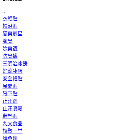
..
衣領貼
帽沿貼
腳臭剋星
腳臭
除臭襪
防臭襪
三明治冰餅
好涼冰店
安全帽貼
易夏貼
腋下貼
止汗劑
止汗噴霧
鞋墊貼
丸文食品
旗聚一堂
旗魚鬆