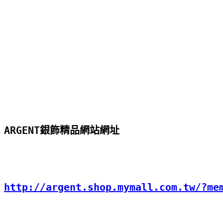
ARGENT銀飾精品網站網址
http://argent.shop.mymall.com.tw/?me