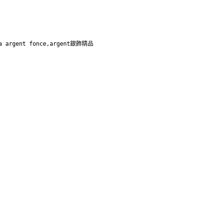
a argent fonce,argent銀飾精品