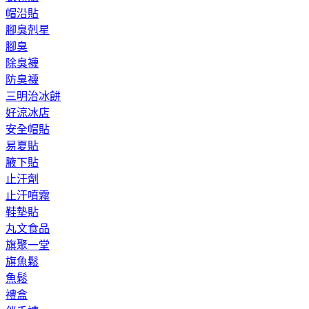
帽沿貼
腳臭剋星
腳臭
除臭襪
防臭襪
三明治冰餅
好涼冰店
安全帽貼
易夏貼
腋下貼
止汗劑
止汗噴霧
鞋墊貼
丸文食品
旗聚一堂
旗魚鬆
魚鬆
禮盒