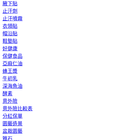
腋下貼
止汗劑
止汗噴霧
衣領貼
帽沿貼
鞋墊貼
好健康
保健食品
亞麻仁油
蜂王漿
牛初乳
深海魚油
酵素
意外險
意外險比較表
分紅保單
園藝造景
盆栽園藝
雅石