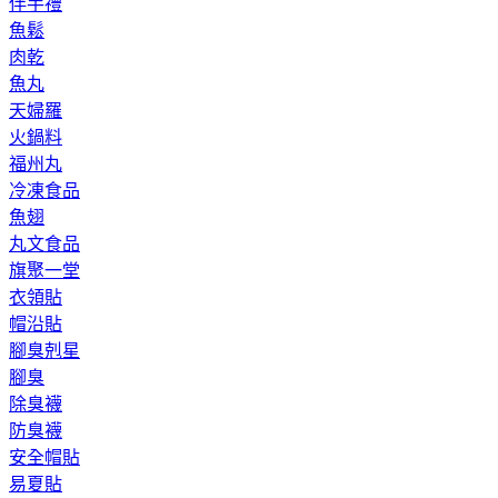
伴手禮
魚鬆
肉乾
魚丸
天婦羅
火鍋料
福州丸
冷凍食品
魚翅
丸文食品
旗聚一堂
衣領貼
帽沿貼
腳臭剋星
腳臭
除臭襪
防臭襪
安全帽貼
易夏貼