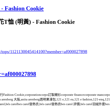
ashion Cookie
恤 (明黃) - Fashion Cookie
ys/tops/1121130045414100
?member=af000027898
r=af000027898
n Cookie,corporationcorpo訂製襯衫corporate financecorporate mancorporatec
ta arenberg 大阪,anita arenberg透明果凍包,121 e,121 eu,121 e fashion,121-enq,12
on,bes carol,bés carolbes carol發熱衣,bés carol發熱衣bes carol 評價,bés car