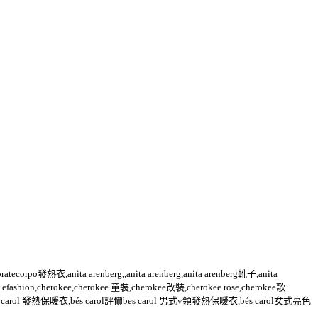
orpo發熱衣,anita arenberg,,anita arenberg,anita arenberg靴子,anita
1 efashion,cherokee,cherokee 童裝,cherokee改裝,cherokee rose,cherokee歌
ol羽絨外套bes carol 發熱保暖衣,bés carol評價bes carol 男式v領發熱保暖衣,bés carol女式亮色