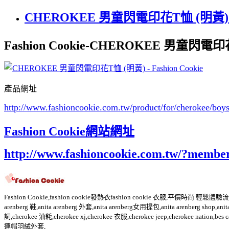
CHEROKEE 男童閃電印花T恤 (明黃) - F
Fashion Cookie-CHEROKEE 男童閃電印花T
產品網址
http://www.fashioncookie.com.tw/product/for/cherokee/bo
Fashion Cookie網站網址
http://www.fashioncookie.com.tw/?membe
Fashion Cookie,fashion cookie發熱衣fashion cookie 衣服,平價時尚 輕鬆體驗流行Fashio
arenberg 鞋,anita arenberg 外套,anita arenberg女用提包,anita arenberg shop,ani
詞,cherokee 油耗,cherokee xj,cherokee 衣服,cherokee jeep,cherokee nati
連帽羽絨外套,